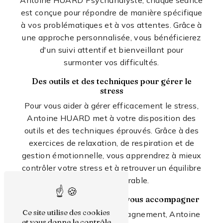
Antoine HUARD Psychanalyste, chaque séance
est conçue pour répondre de manière spécifique
à vos problématiques et à vos attentes. Grâce à
une approche personnalisée, vous bénéficierez
d'un suivi attentif et bienveillant pour
surmonter vos difficultés.
Des outils et des techniques pour gérer le
stress
Pour vous aider à gérer efficacement le stress,
Antoine HUARD met à votre disposition des
outils et des techniques éprouvés. Grâce à des
exercices de relaxation, de respiration et de
gestion émotionnelle, vous apprendrez à mieux
contrôler votre stress et à retrouver un équilibre
émotionnel durable.
Une écoute attentive pour vous accompagner
Ce site utilise des cookies
Lors des séances d'accompagnement, Antoine
et vous donne le contrôle