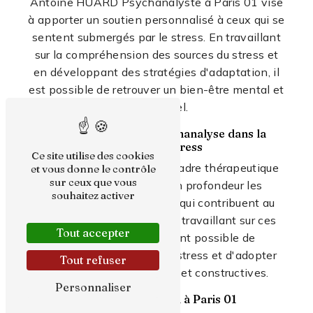
Antoine HUARD Psychanalyste à Paris 01 vise
à apporter un soutien personnalisé à ceux qui se
sentent submergés par le stress. En travaillant
sur la compréhension des sources du stress et
en développant des stratégies d'adaptation, il
est possible de retrouver un bien-être mental et
émotionnel.
Les bénéfices de la psychanalyse dans la
gestion du stress
Ce site utilise des cookies
La psychanalyse offre un cadre thérapeutique
et vous donne le contrôle
sur ceux que vous
profond pour explorer en profondeur les
souhaitez activer
mécanismes inconscients qui contribuent au
stress. En identifiant et en travaillant sur ces
Tout accepter
zones d'ombre, il devient possible de
transformer sa relation au stress et d'adopter
Tout refuser
des réponses plus saines et constructives.
Personnaliser
Prendre soin de soi à Paris 01