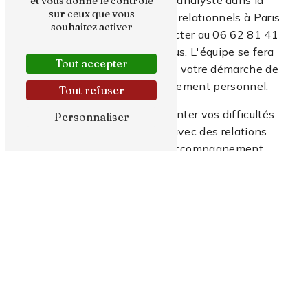
et vous donne le contrôle
sur ceux que vous
résolution de vos problèmes relationnels à Paris
souhaitez activer
03, n'hésitez pas à le contacter au 06 62 81 41
49 pour prendre rendez-vous. L'équipe se fera
Tout accepter
un plaisir de vous aider dans votre démarche de
mieux-être et d'épanouissement personnel.
Tout refuser
N'attendez plus pour surmonter vos difficultés
Personnaliser
relationnelles et renouer avec des relations
harmonieuses grâce à l'accompagnement
professionnel d'Antoine HUARD
Psychanalyste à Paris 03.
En savoir
Contactez-
plus
nous