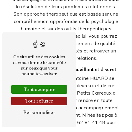
la résolution de leurs problèmes relationnels.
Son approche thérapeutique est basée sur une
compréhension approfondie de la psychologie
humaine et sur des outils thérapeutiques
éprouvés. En travaillant avec lui, vous pourrez
bénéficier d'un accompagnement de qualité
pour surmonter vos difficultés et retrouver un
Ce site utilise des cookies
équilibre dans vos relations.
et vous donne le contrôle
sur ceux que vous
Un lieu de consultation accueillant et discret
souhaitez activer
Les consultations avec Antoine HUARD se
déroulent dans un cadre chaleureux et discret,
Tout accepter
situé à l'adresse 8 Rue des Petits Carreaux à
Paris. Vous pourrez vous y rendre en toute
Tout refuser
sérénité pour bénéficier d'un accompagnement
Personnaliser
professionnel et bienveillant. N'hésitez pas à
prendre rendez-vous au 06 62 81 41 49 pour
débuter votre parcours vers une vie relationnelle